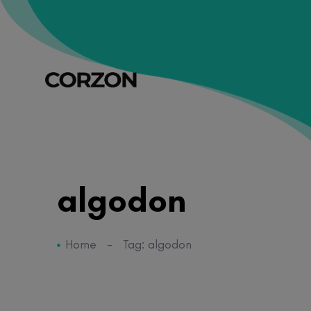
algodon
Home
-
Tag: algodon