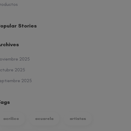
roductos
opular Stories
Archives
oviembre 2025
ctubre 2025
eptiembre 2025
Tags
acrilico
acuarela
artistas