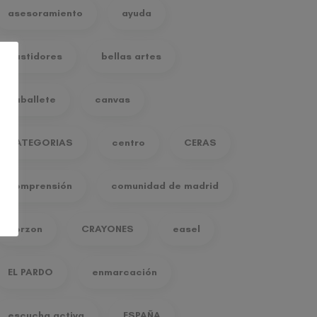
asesoramiento
ayuda
bastidores
bellas artes
caballete
canvas
CATEGORIAS
centro
CERAS
comprensión
comunidad de madrid
corzon
CRAYONES
easel
EL PARDO
enmarcación
escucha activa
ESPAÑA