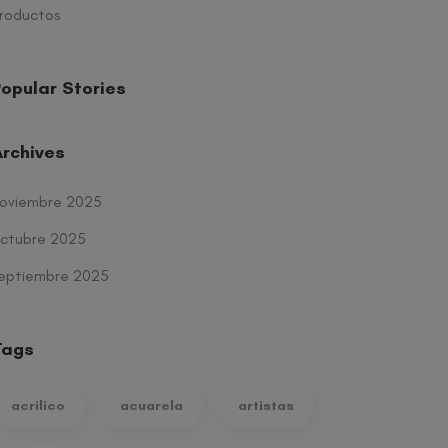
roductos
opular Stories
Archives
oviembre 2025
ctubre 2025
eptiembre 2025
Tags
acrilico
acuarela
artistas