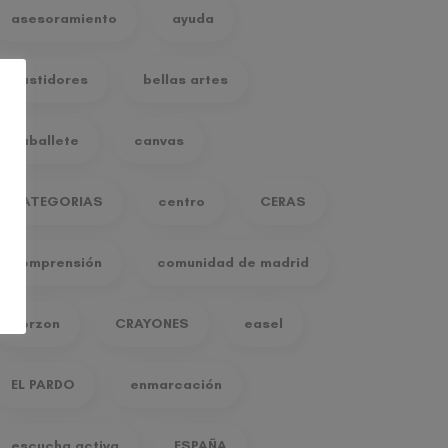
asesoramiento
ayuda
bastidores
bellas artes
caballete
canvas
CATEGORIAS
centro
CERAS
comprensión
comunidad de madrid
corzon
CRAYONES
easel
EL PARDO
enmarcación
escucha activa
ESPAÑA