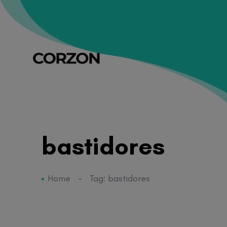
bastidores
Home
-
Tag: bastidores