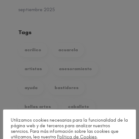
septiembre 2025
Tags
acrilico
acuarela
artistas
asesoramiento
ayuda
bastidores
bellas artes
caballete
Utilizamos cookies necesarias para la funcionalidad de la
página web y de terceros para analizar nuestros
canvas
CATEGORIAS
servicios. Para más información sobre las cookies que
utilizamos, lea nuestra
Política de Cookies
.