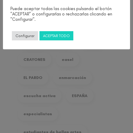
centro
CERAS
Puede aceptar todas las cookies pulsando el botón
"ACEPTAR" o configurarlas o rechazarlas clicando en
"Configurar".
comprensión
Configurar
ACEPTAR TODO
comunidad de madrid
corzon
CRAYONES
easel
EL PARDO
enmarcación
escucha activa
ESPAÑA
especialistas
estudiantes de bellas artes